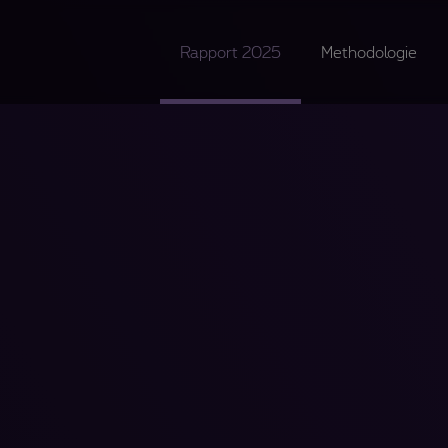
Rapport 2025
Methodologie