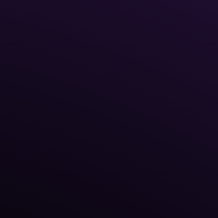
alition
mmunications and Information
or Cyber Security Belgium (CCB)