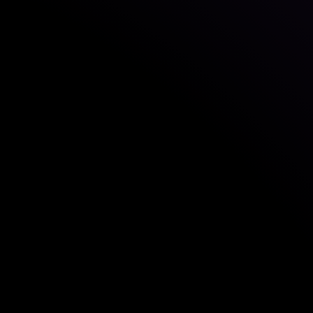
T
wil het IT-powerhouse zijn voor de
kt. Wij richten ons op het ontwerpen,
ren van uitzonderlijke IT-oplossingen en -
at van de huidige en toekomstige behoeften
T Nederland
staat garant voor een veilige en
T-infrastructuur. Gekwalificeerde experts
van cyberbeveiliging, netwerk en hybride
n de continuïteit van organisaties.
T Luxemburg
is marktleider in ICT- en
n in Luxemburg. De expertisegebieden
frastructuur, multicloud, fintech,