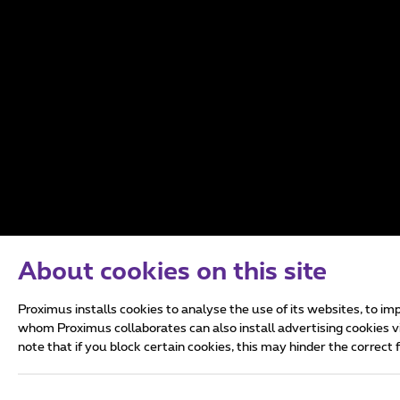
cyberbeveiligin
telecomdiensten
Nederlands
Français
English
About cookies on this site
Alle rechten voorbehouden. © 2025 Proximus
Proximus installs cookies to analyse the use of its websites, to i
Algemene voorwaarden
Toegankelijkheid
Privacy
Cookiebele
whom Proximus collaborates can also install advertising cookies 
note that if you block certain cookies, this may hinder the correct 
Deze website is gecreëerd en wordt beheerd conform het Belgisch r
Koning Albert II-laan 27 - B-1030 Brussel.