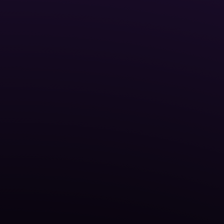
Cyber Security Co
NATO Co
Agency (NCI Agency)
ETIS-platform
Centre f